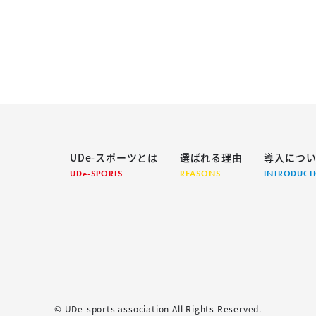
UDe-スポーツとは
選ばれる理由
導入につ
UDe-SPORTS
REASONS
INTRODUCT
© UDe-sports association All Rights Reserved.